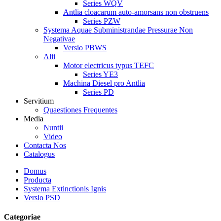
Series WQV
Antlia cloacarum auto-amorsans non obstruens
Series PZW
Systema Aquae Subministrandae Pressurae Non
Negativae
Versio PBWS
Alii
Motor electricus typus TEFC
Series YE3
Machina Diesel pro Antlia
Series PD
Servitium
Quaestiones Frequentes
Media
Nuntii
Video
Contacta Nos
Catalogus
Domus
Producta
Systema Extinctionis Ignis
Versio PSD
Categoriae