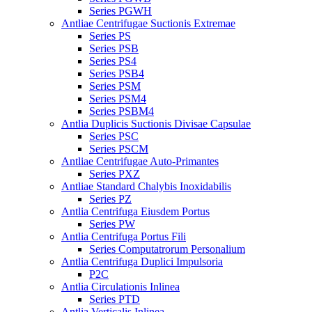
Series PGWH
Antliae Centrifugae Suctionis Extremae
Series PS
Series PSB
Series PS4
Series PSB4
Series PSM
Series PSM4
Series PSBM4
Antlia Duplicis Suctionis Divisae Capsulae
Series PSC
Series PSCM
Antliae Centrifugae Auto-Primantes
Series PXZ
Antliae Standard Chalybis Inoxidabilis
Series PZ
Antlia Centrifuga Eiusdem Portus
Series PW
Antlia Centrifuga Portus Fili
Series Computatrorum Personalium
Antlia Centrifuga Duplici Impulsoria
P2C
Antlia Circulationis Inlinea
Series PTD
Antlia Verticalis Inlinea