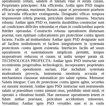
operationem certam, salutem et tutelam vitae et rerum curans.
Proprietates principales: Alta efficientia: Antlia ignis PSD magna
efficacia operatur, maximum fluxum aquae et pressionem praebens
ad incendia efficaciter exstinguenda. Designatio efficax tempora
responsorum celeria praestat, periculum damni minuens. Structura
robusta: Antliae ignis PSD ex materiis durabilibus constructae sunt
ad condiciones difficiles tolerandas et etiam in condicionibus asperis
fideliter operandas. Constructio robusta operationem diuturnam
praestat, eam optimam collocationem pro protectione contra ignem
faciens. Facilis ad instituendum: Antliae ignis PSD designatae sunt
ad facilem institutionem et facilem integrationem in systemata
protectionis contra ignem existentia. Interfacies facilis ad usum
operationem et sustentationem simplicem permittit, tempus
inoperativum reducens et curans ut antlia semper parata sit.
TECHNOLOGIA PROFECTA: Antliae ignis PSD instructae sunt
recentissimis progressibus technologicis, incorporantes proprietates
novas ad operationem auctam. Hae includunt systemata
moderationis provecta, instrumenta monitoria accurata et
mechanismos clausurae automaticae pro salute optima. Mensurae
Salutis Integrae: Cum de protectione contra ignem agitur, securitas
est maximi momenti. Antliae ignis PSD instructae sunt instrumentis
salutis ut praesidium contra nimium onus, prohibitio nimii nimii, et
operatio a vibratione humili. Hae mensurae operationem lenem et
fidam antliae praestant, periculum accidentium minuentes.
Versatilitas: Antliae ignis PSD versatiles sunt et in variis