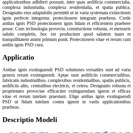
applicationibus adhiberi possunt, inter quas aedificia commercialia,
complexa industrialia, complexa residentialia, et spatia publica.
Designatio eius adaptabilis permittit ut in varia systemata extinctionis
ignis perfecte integretur, protectionem integram praebens. Crede
antlias ignis PSD protectionem ignis fidam et efficientem praebere
posse. Cum technologia provecta, constructione robusta, et mensuris
salutis completis, hoc est productum quod salutem tuam et
tranquillitatem animi primum ponit. Protectionem vitae et rerum cum
antliis ignis PSD cura.
Applicatio
Antliae ignis exstinguendi PSD solutiones versatiles sunt ad varia
genera rerum exstinguendi. Aptae sunt aedificiis commercialibus,
fabricatis industrialibus, complexibus residentialibus, spatiis publicis,
aedificiis altis, centralibus electricis, et cetera. Designatio robusta et
proprietates provectae efficaciter extinguendam ignem et efficax
vitae et rerum tutelam praestant. Elige antlias ignis exstinguendi
PSD ut fidam tutelam contra ignem in variis applicationibus
praebeas.
Descriptio Modeli