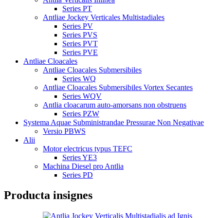
Series PT
Antliae Jockey Verticales Multistadiales
Series PV
Series PVS
Series PVT
Series PVE
Antliae Cloacales
Antliae Cloacales Submersibiles
Series WQ
Antliae Cloacales Submersibiles Vortex Secantes
Series WQV
Antlia cloacarum auto-amorsans non obstruens
Series PZW
Systema Aquae Subministrandae Pressurae Non Negativae
Versio PBWS
Alii
Motor electricus typus TEFC
Series YE3
Machina Diesel pro Antlia
Series PD
Producta insignes