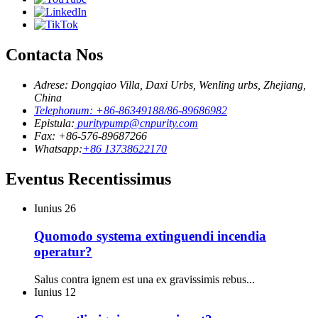
Contacta Nos
Adrese: Dongqiao Villa, Daxi Urbs, Wenling urbs, Zhejiang,
China
Telephonum: +86-86349188/86-89686982
Epistula:
puritypump@cnpurity.com
Fax: +86-576-89687266
Whatsapp:
+86 13738622170
Eventus Recentissimus
Iunius
26
Quomodo systema extinguendi incendia
operatur?
Salus contra ignem est una ex gravissimis rebus...
Iunius
12