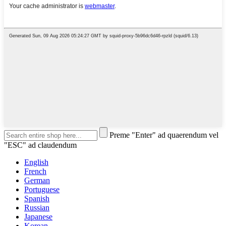
Preme "Enter" ad quaerendum vel
"ESC" ad claudendum
English
French
German
Portuguese
Spanish
Russian
Japanese
Korean