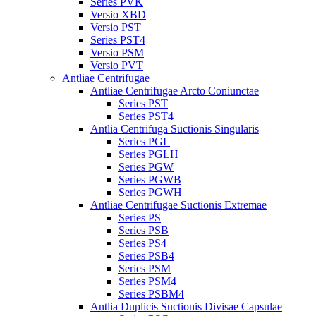
Series PVK
Versio XBD
Versio PST
Series PST4
Versio PSM
Versio PVT
Antliae Centrifugae
Antliae Centrifugae Arcto Coniunctae
Series PST
Series PST4
Antlia Centrifuga Suctionis Singularis
Series PGL
Series PGLH
Series PGW
Series PGWB
Series PGWH
Antliae Centrifugae Suctionis Extremae
Series PS
Series PSB
Series PS4
Series PSB4
Series PSM
Series PSM4
Series PSBM4
Antlia Duplicis Suctionis Divisae Capsulae