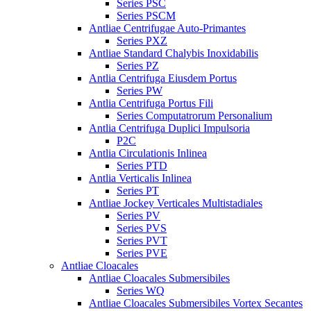
Series PSC
Series PSCM
Antliae Centrifugae Auto-Primantes
Series PXZ
Antliae Standard Chalybis Inoxidabilis
Series PZ
Antlia Centrifuga Eiusdem Portus
Series PW
Antlia Centrifuga Portus Fili
Series Computatrorum Personalium
Antlia Centrifuga Duplici Impulsoria
P2C
Antlia Circulationis Inlinea
Series PTD
Antlia Verticalis Inlinea
Series PT
Antliae Jockey Verticales Multistadiales
Series PV
Series PVS
Series PVT
Series PVE
Antliae Cloacales
Antliae Cloacales Submersibiles
Series WQ
Antliae Cloacales Submersibiles Vortex Secantes