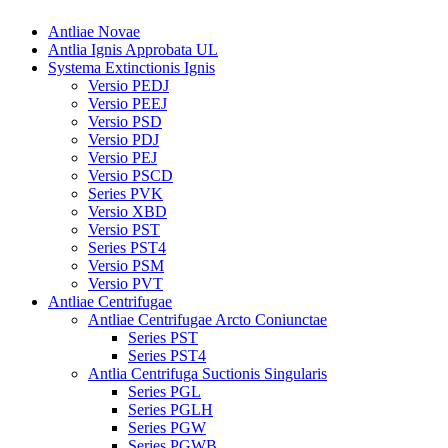
Antliae Novae
Antlia Ignis Approbata UL
Systema Extinctionis Ignis
Versio PEDJ
Versio PEEJ
Versio PSD
Versio PDJ
Versio PEJ
Versio PSCD
Series PVK
Versio XBD
Versio PST
Series PST4
Versio PSM
Versio PVT
Antliae Centrifugae
Antliae Centrifugae Arcto Coniunctae
Series PST
Series PST4
Antlia Centrifuga Suctionis Singularis
Series PGL
Series PGLH
Series PGW
Series PGWB