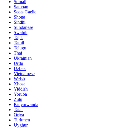
Somali
Samoan
Scots Gaelic
Shona
Sindhi
Sundanese
Swahili
Tajik
Tamil
Telugu
Thai
Ukrainian
Urdu
Uzbek
Vietnamese
Welsh
Xhosa
Yiddish
Yoruba
Zulu
Kinyarwanda
Tatar
Oriya
Turkmen
Uyghur