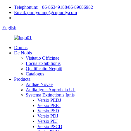
Telephonum: +86-86349188/86-89686982
Email: puritypump@cnpurity.com
English
Domus
De Nobis
Visitatio Officinae
Locus Exhibitionis
Qualificatio Negotii
Catalogus
Producta
Antliae Novae
Antlia Ignis Approbata UL
Systema Extinctionis Ignis
Versio PEDJ
Versio PEEJ
Versio PSD
Versio PDJ
Versio PEJ
Versio PSCD